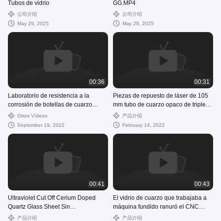
Tubos de vidrio
GG.MP4
公司介绍
公司介绍
May 29, 2025
May 29, 2025
00:36
00:31
Laboratorio de resistencia a la
Piezas de repuesto de láser de 105
corrosión de botellas de cuarzo
mm tubo de cuarzo opaco de triple
fundido a alta temperatura
orificio congelado
Otros Vídeos
产品介绍
September 19, 2022
February 14, 2022
00:41
00:43
Ultraviolet Cut Off Cerium Doped
El vidrio de cuarzo que trabajaba a
Quartz Glass Sheet Sin
máquina fundido ranuró el CNC
recubrimiento
parte resistencia da alta temperatura
产品介绍
产品介绍