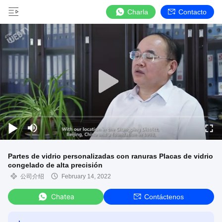
Charla
Contacto
Partes de vidrio personalizadas con ranuras Placas de vidrio
congelado de alta precisión
公司介绍
February 14, 2022
Chatea
Contáctenos