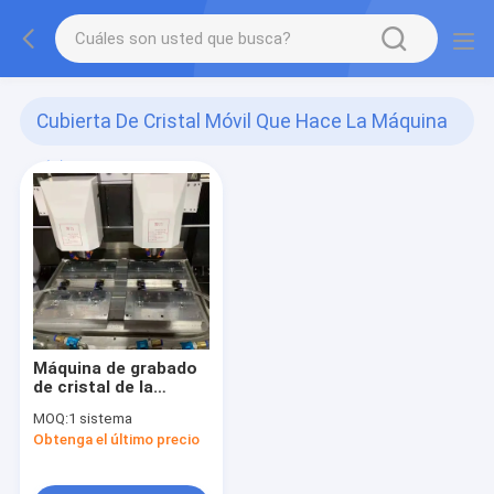
Cubierta De Cristal Móvil Que Hace La Máquina
(1)
Máquina de grabado
de cristal de la
cabeza doble que
MOQ:
1 sistema
hace la cubierta del
Obtenga el último precio
teléfono móvil