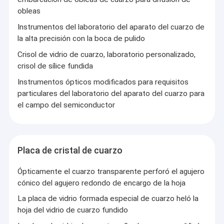
Piezas de cerámica personalizadas
obleas
Equipo de fabricación óptico
Instrumentos del laboratorio del aparato del cuarzo de
la alta precisión con la boca de pulido
Cubierta de cristal móvil que hace la máquina
Crisol de vidrio de cuarzo, laboratorio personalizado,
crisol de sílice fundida
Instrumento de medida óptico
Instrumentos ópticos modificados para requisitos
Cristal óptico
particulares del laboratorio del aparato del cuarzo para
el campo del semiconductor
Placa de cristal de cuarzo
Ópticamente el cuarzo transparente perforó el agujero
cónico del agujero redondo de encargo de la hoja
La placa de vidrio formada especial de cuarzo heló la
hoja del vidrio de cuarzo fundido