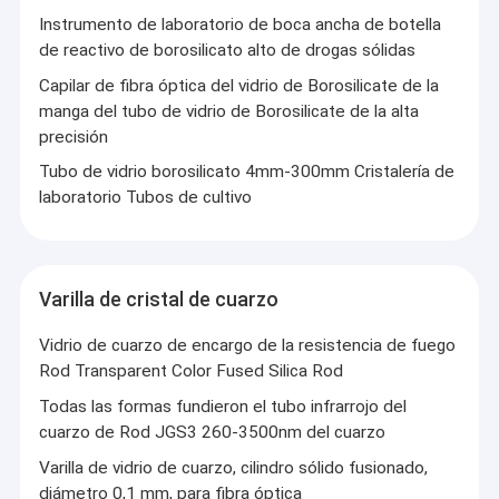
Instrumento de laboratorio de boca ancha de botella
de reactivo de borosilicato alto de drogas sólidas
Capilar de fibra óptica del vidrio de Borosilicate de la
manga del tubo de vidrio de Borosilicate de la alta
precisión
Tubo de vidrio borosilicato 4mm-300mm Cristalería de
laboratorio Tubos de cultivo
Varilla de cristal de cuarzo
Vidrio de cuarzo de encargo de la resistencia de fuego
Rod Transparent Color Fused Silica Rod
En casa
Yantai ZK Optics Co., Ltd., se fundó en 1998, es una empresa
Todas las formas fundieron el tubo infrarrojo del
Productos
integral de procesamiento de vidrio de alta tecnología que
cuarzo de Rod JGS3 260-3500nm del cuarzo
integra I+D, producción y ventas.
Las ventas de productos se han extendido por todo el mundo y
Varilla de vidrio de cuarzo, cilindro sólido fusionado,
Los vídeos
son confiables para los usuarios en Asia, Europa, Estados
diámetro 0,1 mm, para fibra óptica