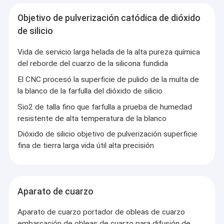
orientado al cliente, a través de esfuerzos incesantes y mejora
Mecanizado de vidrio de cuarzo
continua, ZKTD ha creado una buena plataforma de fabricación
Objetivo de pulverización catódica de dióxido
de vidrio óptico para los clientes.
Tubo de cristal de cuarzo
de silicio
Tubo capilar de cuarzo
Vida de servicio larga helada de la alta pureza química
del reborde del cuarzo de la silicona fundida
Tubo de vidrio de borosilicato
El CNC procesó la superficie de pulido de la multa de
la blanco de la farfulla del dióxido de silicio
Varilla de cristal de cuarzo
Sio2 de talla fino que farfulla a prueba de humedad
Piezas de repuesto para láser
resistente de alta temperatura de la blanco
Dióxido de silicio objetivo de pulverización superficie
Objetivo de pulverización catódica de dióxido de silicio
fina de tierra larga vida útil alta precisión
Aparato de cuarzo
Placa de cristal de cuarzo
Aparato de cuarzo
Piezas de vidrio personalizadas
Aparato de cuarzo portador de obleas de cuarzo
embarcación de obleas de cuarzo para difusión de