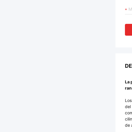
DE
La 
ran
Los
del
com
cil
de 