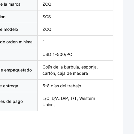
e la marca
ZCQ
ión
SGS
e modelo
ZCQ
 de orden mínima
1
USD 1-500/PC
Cojín de la burbuja, esponja,
 de empaquetado
cartón, caja de madera
e entrega
5-8 días del trabajo
L/C, D/A, D/P, T/T, Western
nes de pago
Union,