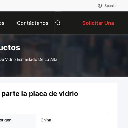
Spanish
os
Contáctenos
Solicitar Una
uctos
Cotización
e Vidrio Esmerilado De La Alta
parte la placa de vidrio
origen
China