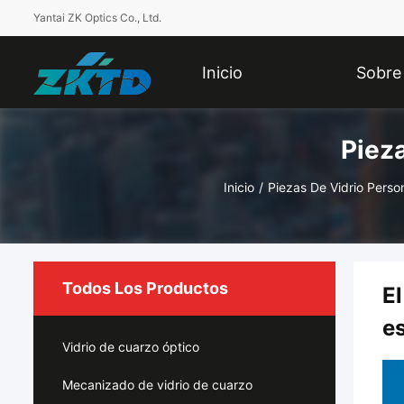
Yantai ZK Optics Co., Ltd.
Inicio
Sobre
Piez
Nosotros
Inicio
/
Piezas De Vidrio Perso
Todos Los Productos
El
es
Vidrio de cuarzo óptico
Mecanizado de vidrio de cuarzo