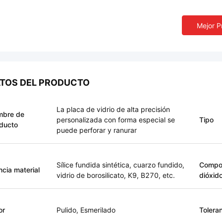
Mejor P
TOS DEL PRODUCTO
La placa de vidrio de alta precisión
mbre de
personalizada con forma especial se
Tipo
ducto
puede perforar y ranurar
Sílice fundida sintética, cuarzo fundido,
Compo
ncia material
vidrio de borosilicato, K9, B270, etc.
dióxido
or
Pulido, Esmerilado
Tolera