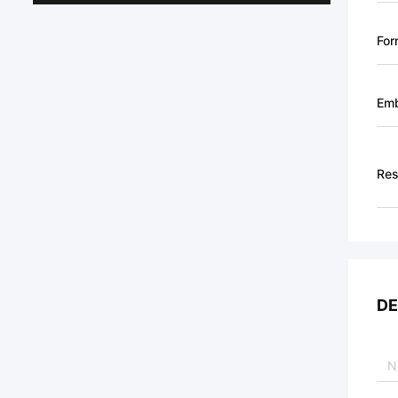
For
Emb
Res
DE