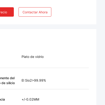
recio
Contactar Ahora
Plato de vidrio
nente del
El Sio2>99.99%
 de silicio
ncia
+/-0.02MM