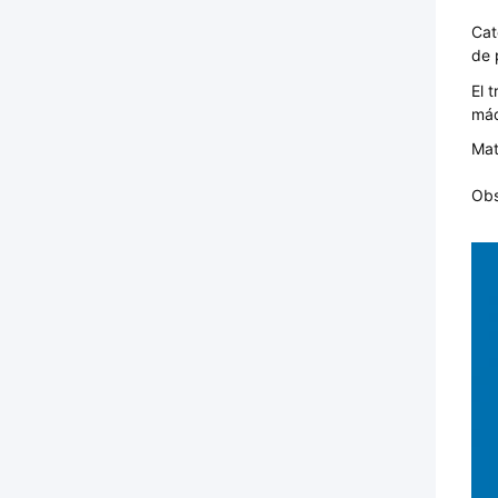
Cat
de 
El t
máq
Mat
Obs