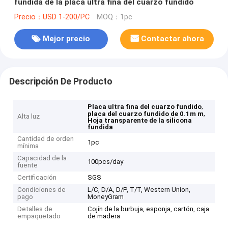
fundida de la placa ultra fina del cuarzo fundido
Precio：USD 1-200/PC
MOQ：1pc
Mejor precio
Contactar ahora
Descripción De Producto
,
Placa ultra fina del cuarzo fundido
,
placa del cuarzo fundido de 0.1m m
Alta luz
Hoja transparente de la silicona
fundida
Cantidad de orden
1pc
mínima
Capacidad de la
100pcs/day
fuente
Certificación
SGS
Condiciones de
L/C, D/A, D/P, T/T, Western Union,
pago
MoneyGram
Detalles de
Cojín de la burbuja, esponja, cartón, caja
empaquetado
de madera