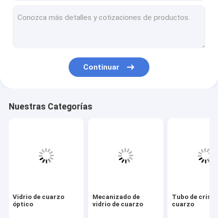
Mecanizado de vidrio de cuarzo
Tubo de cristal de cuarzo
Tubo capilar de cuarzo
Continuar
Tubo de vidrio de borosilicato
Varilla de cristal de cuarzo
Nuestras Categorías
Piezas de repuesto para láser
Objetivo de pulverización catódica de dióxido de silicio
Aparato de cuarzo
Placa de cristal de cuarzo
Vidrio de cuarzo
Mecanizado de
Tubo de crista
Piezas de vidrio personalizadas
óptico
vidrio de cuarzo
cuarzo