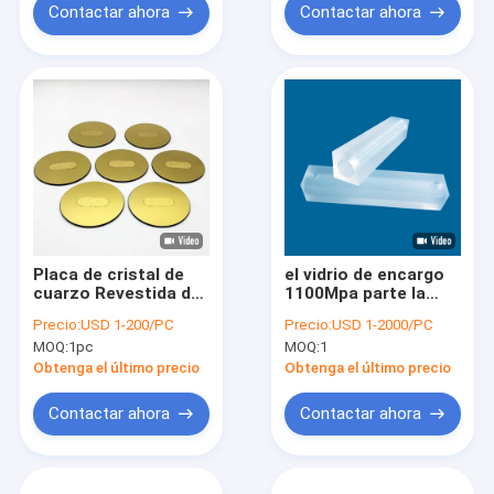
Contactar ahora
Contactar ahora
Placa de cristal de
el vidrio de encargo
cuarzo Revestida de
1100Mpa parte la
oro Dióxido de silicio
cavidad resonante
Precio:
USD 1-200/PC
Precio:
USD 1-2000/PC
Óptico redondo
del vidrio de cuarzo
MOQ:
1pc
MOQ:
1
Cuadrado Ventana de
para el experimento
cristal de cuarzo
del sellado al vacío
Obtenga el último precio
Obtenga el último precio
Contactar ahora
Contactar ahora