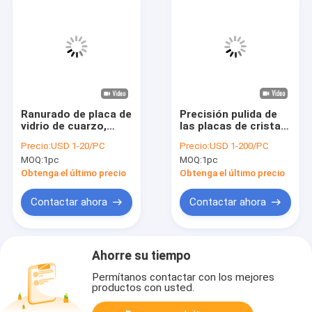
Ranurado de placa de
Precisión pulida de
vidrio de cuarzo,
las placas de cristal
placa de sílice
del cuarzo alta
Precio:
USD 1-20/PC
Precio:
USD 1-200/PC
fundida
ninguna superficie de
MOQ:
1pc
MOQ:
1pc
personalizada
la burbuja de aire
Obtenga el último precio
Obtenga el último precio
Contactar ahora
Contactar ahora
Ahorre su tiempo
Permítanos contactar con los mejores
productos con usted.