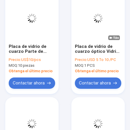
Placa de vidrio de
Placa de vidrio de
cuarzo Parte de
cuarzo óptico Vidrio
cuarzo Hoja de vidrio
de cuarzo
Precio:
US$10/pcs
Precio:
USD 5 To 10 /PC
de cuarzo
transparente con
MOQ:
10 piezas
MOQ:
1 PCS
agujeros grandes
Obtenga el último precio
Obtenga el último precio
Contactar ahora
Contactar ahora
En casa
Productos
Los vídeos