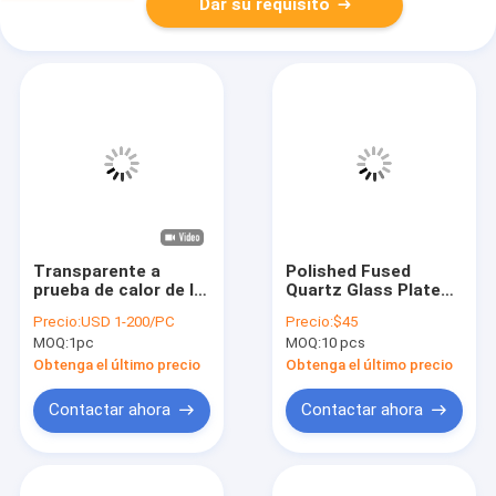
Dar su requisito
Transparente a
Polished Fused
prueba de calor de la
Quartz Glass Plates
hoja de la placa de
High Precision
Precio:
USD 1-200/PC
Precio:
$45
cristal de cuarzo
Customized Size
MOQ:
1pc
MOQ:
10 pcs
fundido de la lámpara
ultravioleta
Obtenga el último precio
Obtenga el último precio
Contactar ahora
Contactar ahora