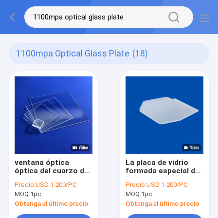
1100mpa Optical Glass Plate
(18)
ventana óptica
La placa de vidrio
óptica del cuarzo del
formada especial de
cuadrado de la
cuarzo heló la hoja
Precio:
USD 1-200/PC
Precio:
USD 1-200/PC
pureza elevada de la
del vidrio de cuarzo
MOQ:
1pc
MOQ:
1pc
placa de cristal
fundido
2.2g/Cm3
Obtenga el último precio
Obtenga el último precio