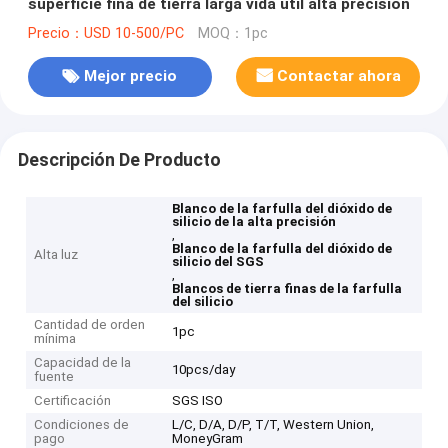
superficie fina de tierra larga vida útil alta precisión
Precio：USD 10-500/PC
MOQ：1pc
Mejor precio
Contactar ahora
Descripción De Producto
Blanco de la farfulla del dióxido de
silicio de la alta precisión
,
Blanco de la farfulla del dióxido de
Alta luz
silicio del SGS
,
Blancos de tierra finas de la farfulla
del silicio
Cantidad de orden
1pc
mínima
Capacidad de la
10pcs/day
fuente
Certificación
SGS ISO
Condiciones de
L/C, D/A, D/P, T/T, Western Union,
pago
MoneyGram