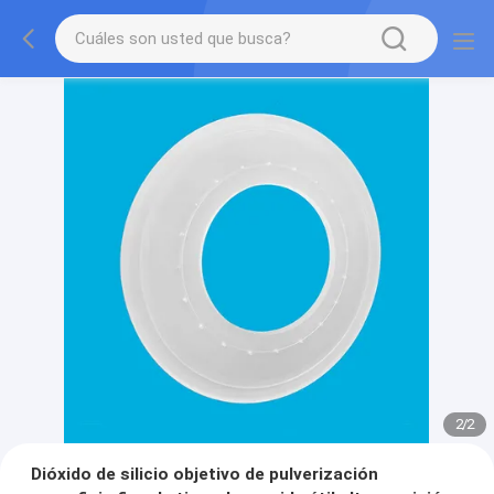
2
/
2
Dióxido de silicio objetivo de pulverización