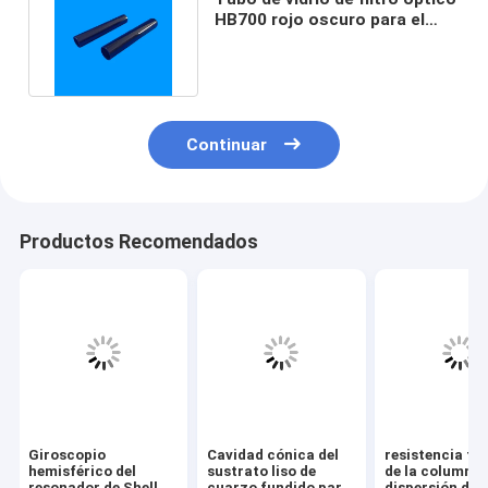
HB700 rojo oscuro para el
equipamiento médico
Continuar
Productos Recomendados
Giroscopio
Cavidad cónica del
resistencia té
hemisférico del
sustrato liso de
de la columna 
resonador de Shell
cuarzo fundido para
dispersión del 