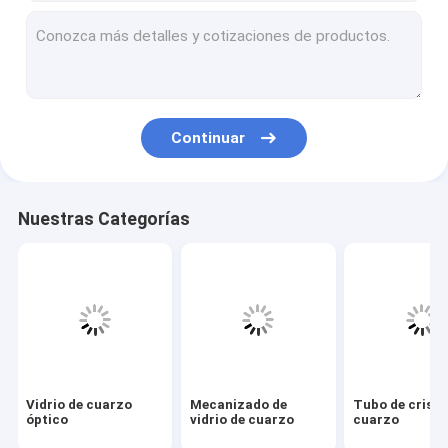
Mecanizado de vidrio de cuarzo
Tubo de cristal de cuarzo
Tubo capilar de cuarzo
Continuar
Tubo de vidrio de borosilicato
Varilla de cristal de cuarzo
Nuestras Categorías
Piezas de repuesto para láser
Objetivo de pulverización catódica de dióxido de silicio
Aparato de cuarzo
Placa de cristal de cuarzo
Vidrio de cuarzo
Mecanizado de
Tubo de crista
Piezas de vidrio personalizadas
óptico
vidrio de cuarzo
cuarzo