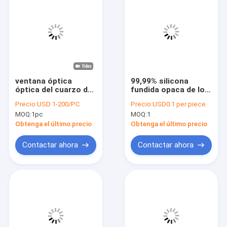
ventana óptica
99,99% silicona
óptica del cuarzo del
fundida opaca de los
cuadrado de la
crisoles del cuarzo
Precio:
USD 1-200/PC
Precio:
USD0.1 per piece
pureza elevada de la
transparente para el
MOQ:
1pc
MOQ:
1
placa de cristal
laboratorio
2.2g/Cm3
Obtenga el último precio
Obtenga el último precio
Contactar ahora
Contactar ahora
En casa
Productos
Los vídeos