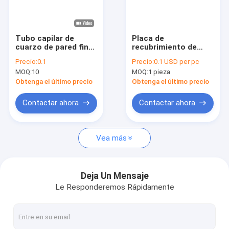
Espectáculo VR
Sobre nosotros
Tubo capilar de
Placa de
cuarzo de pared fina
recubrimiento de
Recorrido por la fábrica
de diámetro exterior
cuarzo UV para
Precio:
0.1
Precio:
0.1 USD per pc
personalizado para
equipos de curado
MOQ:
10
MOQ:
1 pieza
aplicaciones de
totalmente
Control de calidad
precisión
personalizable
Obtenga el último precio
Obtenga el último precio
Contacta con nosotros
Contactar ahora
Contactar ahora
Noticias
Vea más
Casos de trabajo
Solicitar una cita
Deja Un Mensaje
Le Responderemos Rápidamente
Vidrio de cuarzo óptico