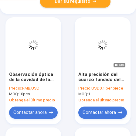
Dar su requisito
Observación óptica
Alta precisión del
de la cavidad de la
cuarzo fundido del
placa de vidrio de
aparato del vidrio del
Precio:
RMB,USD
Precio:
USD0.1 per piece
cuarzo Sio2
buque claro de la
MOQ:
10pcs
MOQ:
1
reacción
Obtenga el último precio
Obtenga el último precio
Contactar ahora
Contactar ahora