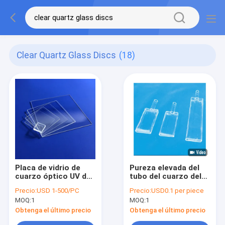
Clear Quartz Glass Discs
(18)
Placa de vidrio de
Pureza elevada del
cuarzo óptico UV de
tubo del cuarzo del
color claro 0.1-30
claro del arreglo para
Precio:
USD 1-500/PC
Precio:
USD0.1 per piece
mm de espesor
requisitos
MOQ:
1
MOQ:
1
particulares para el
semiconductor
Obtenga el último precio
Obtenga el último precio