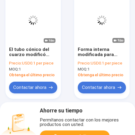
El tubo cónico del
Forma interna
cuarzo modificó
modificada para
forma y la dimensión
requisitos
Precio:
USD0.1 per piece
Precio:
USD0.1 per piece
para requisitos
particulares
MOQ:
1
MOQ:
1
particulares
transparente del
florero del tubo del
Obtenga el último precio
Obtenga el último precio
cuarzo del diámetro
grande
Contactar ahora
Contactar ahora
Ahorre su tiempo
Permítanos contactar con los mejores
productos con usted.