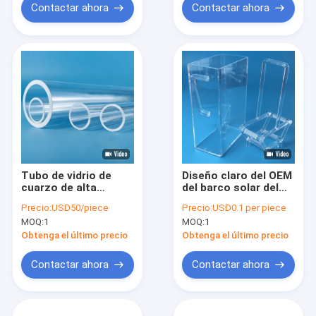
Contactar ahora
Contactar ahora
Tubo de vidrio de
Diseño claro del OEM
cuarzo de alta
del barco solar del
pureza para fibra
cuarzo de la pureza
Precio:
USD50/piece
Precio:
USD0.1 per piece
óptica de gran
elevada de Zcq
MOQ:
1
MOQ:
1
diámetro
Obtenga el último precio
Obtenga el último precio
Contactar ahora
Contactar ahora