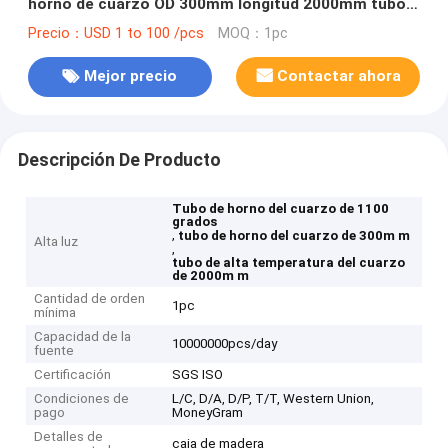
horno de cuarzo OD 300mm longitud 2000mm tubo
de cuarzo de alta temperatura
Precio：USD 1 to 100 /pcs
MOQ：1pc
Mejor precio
Contactar ahora
Descripción De Producto
Tubo de horno del cuarzo de 1100
grados
,
tubo de horno del cuarzo de 300m m
Alta luz
,
tubo de alta temperatura del cuarzo
de 2000m m
Cantidad de orden
1pc
mínima
Capacidad de la
10000000pcs/day
fuente
Certificación
SGS ISO
Condiciones de
L/C, D/A, D/P, T/T, Western Union,
pago
MoneyGram
Detalles de
caja de madera