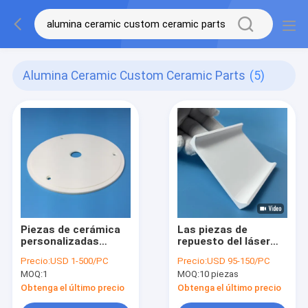
Alumina Ceramic Custom Ceramic Parts
(5)
Piezas de cerámica
Las piezas de
personalizadas
repuesto del láser
Tolerancia 0.5 mm
suministro de fábrica
Precio:
USD 1-500/PC
Precio:
USD 95-150/PC
Paso Hoja de
de placas cerámicas
MOQ:
1
MOQ:
10 piezas
cerámica de alúmina
perforada
Obtenga el último precio
Obtenga el último precio