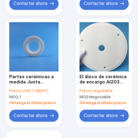
Contactar ahora
Contactar ahora
Partes cerámicas a
El disco de cerámica
medida Junta
de encargo Al2O3
cerámica de alta
con los agujeros
Precio:
USD 1-500/PC
Precio:
negotiable
temperatura para
utiliza en el equipo
MOQ:
1
MOQ:
Negociable
máquinas redondas
de alta temperatura
Obtenga el último precio
Obtenga el último precio
Contactar ahora
Contactar ahora