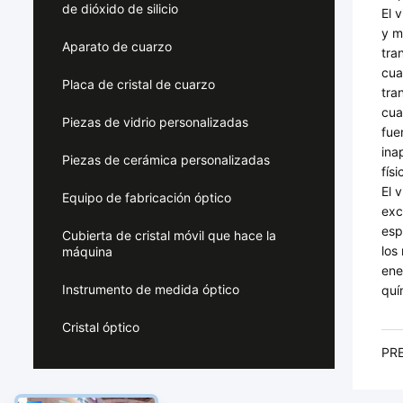
de dióxido de silicio
El 
y m
Aparato de cuarzo
tra
cua
Placa de cristal de cuarzo
tra
cua
Piezas de vidrio personalizadas
fue
ina
Piezas de cerámica personalizadas
fís
El 
Equipo de fabricación óptico
exc
esp
Cubierta de cristal móvil que hace la
los
máquina
ene
Instrumento de medida óptico
quí
Cristal óptico
PRE