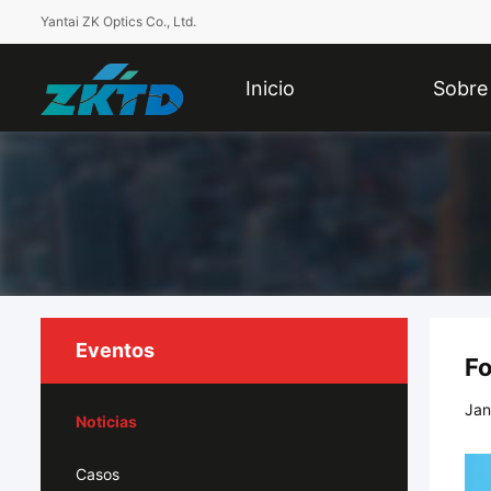
Yantai ZK Optics Co., Ltd.
Inicio
Sobre
Nosotros
Eventos
Fo
Jan
Noticias
Casos