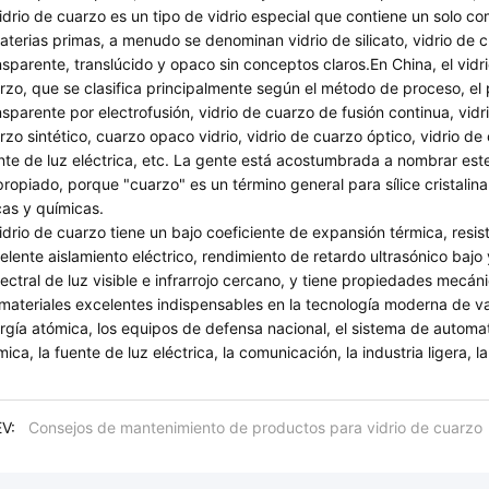
vidrio de cuarzo es un tipo de vidrio especial que contiene un solo c
aterias primas, a menudo se denominan vidrio de silicato, vidrio de 
nsparente, translúcido y opaco sin conceptos claros.En China, el vi
rzo, que se clasifica principalmente según el método de proceso, el 
nsparente por electrofusión, vidrio de cuarzo de fusión continua, vid
rzo sintético, cuarzo opaco vidrio, vidrio de cuarzo óptico, vidrio 
nte de luz eléctrica, etc. La gente está acostumbrada a nombrar este
propiado, porque "cuarzo" es un término general para sílice cristalina 
icas y químicas.
vidrio de cuarzo tiene un bajo coeficiente de expansión térmica, resi
elente aislamiento eléctrico, rendimiento de retardo ultrasónico bajo
ectral de luz visible e infrarrojo cercano, y tiene propiedades mecáni
 materiales excelentes indispensables en la tecnología moderna de van
rgía atómica, los equipos de defensa nacional, el sistema de automati
mica, la fuente de luz eléctrica, la comunicación, la industria ligera, l
V:
Consejos de mantenimiento de productos para vidrio de cuarzo