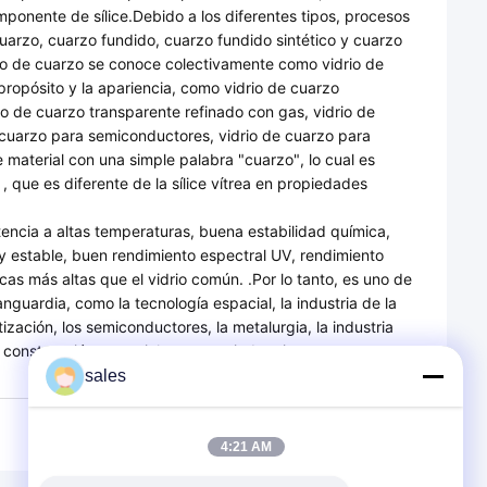
omponente de sílice.Debido a los diferentes tipos, procesos
cuarzo, cuarzo fundido, cuarzo fundido sintético y cuarzo
drio de cuarzo se conoce colectivamente como vidrio de
propósito y la apariencia, como vidrio de cuarzo
rio de cuarzo transparente refinado con gas, vidrio de
de cuarzo para semiconductores, vidrio de cuarzo para
 material con una simple palabra "cuarzo", lo cual es
, que es diferente de la sílice vítrea en propiedades
stencia a altas temperaturas, buena estabilidad química,
 y estable, buen rendimiento espectral UV, rendimiento
cas más altas que el vidrio común. .Por lo tanto, es uno de
guardia, como la tecnología espacial, la industria de la
zación, los semiconductores, la metalurgia, la industria
a construcción. materiales y otras industrias.
sales
4:21 AM