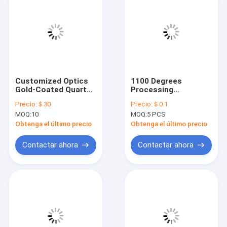
Customized Optics
1100 Degrees
Gold-Coated Quartz
Processing
Pendulum Plate For
Temperature Square
Precio:
＄30
Precio:
＄0.1
Optimal Performance
Transparent Cerium-
MOQ:
10
MOQ:
5 PCS
Doped Quartz Glass
Filter For Precise
Obtenga el último precio
Obtenga el último precio
Results
Contactar ahora
Contactar ahora
En casa
Productos
Los vídeos