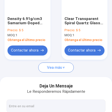
Espectáculo VR
Sobre nosotros
Density 6.91g/cm3
Clear Transparent
Samarium-Doped
Spiral Quartz Glass
Recorrido por la fábrica
Quartz Glass Tube In
Tube With Polished
Precio:
＄5
Precio:
＄5
Polished Or Frosted
Surface
MOQ:
1
MOQ:
1
Finish For Industrial
Control de calidad
Obtenga el último precio
Obtenga el último precio
Contacta con nosotros
Contactar ahora
Contactar ahora
Noticias
Vea más
Casos de trabajo
Solicitar una cita
Deja Un Mensaje
Le Responderemos Rápidamente
Vidrio de cuarzo óptico