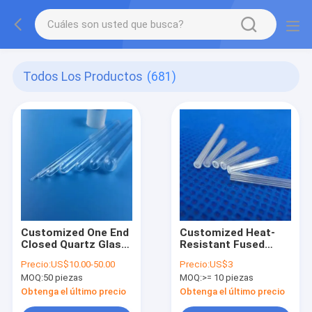
Todos Los Productos
(681)
Customized One End
Customized Heat-
Closed Quartz Glass
Resistant Fused
Tube With High
Quartz Tube
Precio:
US$10.00-50.00
Precio:
US$3
Density Of 6.91g/cm3
6.91g/cm3 Density
MOQ:
50 piezas
MOQ:
>= 10 piezas
For Optimal
Performance
Obtenga el último precio
Obtenga el último precio