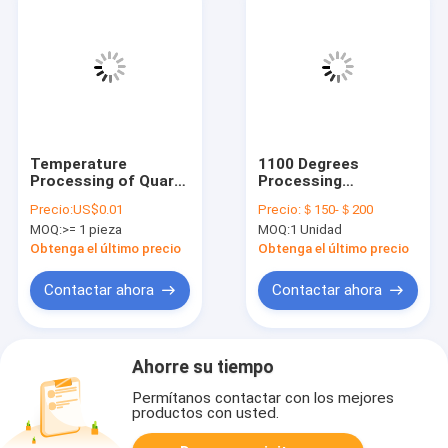
Temperature
1100 Degrees
Processing of Quartz
Processing
Special-Shaped Tube
Temperature Silver-
Precio:
US$0.01
Precio:
＄150-＄200
1200 Degrees with
plated Quartz Tube
MOQ:
>= 1 pieza
MOQ:
1 Unidad
Welding Services
With Polished Or
Frosted Surface
Obtenga el último precio
Obtenga el último precio
Finish
Contactar ahora
Contactar ahora
Ahorre su tiempo
Permítanos contactar con los mejores
productos con usted.