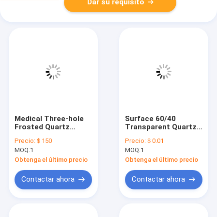
Dar su requisito
Medical Three-hole
Surface 60/40
Frosted Quartz
Transparent Quartz
Chamber With
Glass Rod Clear
Precio:
＄150
Precio:
＄0.01
Polished Or Frosted
Accurate Results
MOQ:
1
MOQ:
1
Surface Treatment
Obtenga el último precio
Obtenga el último precio
Contactar ahora
Contactar ahora