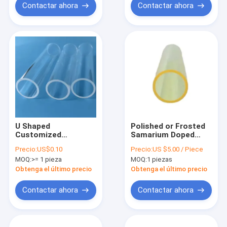
Contactar ahora
Contactar ahora
U Shaped
Polished or Frosted
Customized
Samarium Doped
Transparent Quartz
Fused Quartz Glass
Precio:
US$0.10
Precio:
US $5.00 / Piece
Glass Tubes
Tubes Perfect
MOQ:
>= 1 pieza
MOQ:
1 piezas
Professional Cutting
Choice for Pipeline
Services Offered
Equipment
Obtenga el último precio
Obtenga el último precio
Contactar ahora
Contactar ahora