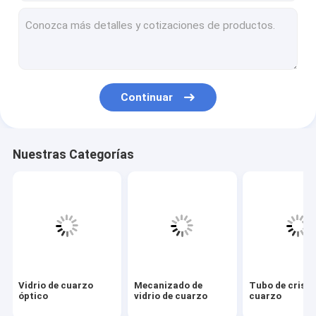
Mecanizado de vidrio de cuarzo
Tubo de cristal de cuarzo
Tubo capilar de cuarzo
Continuar
Tubo de vidrio de borosilicato
Varilla de cristal de cuarzo
Nuestras Categorías
Piezas de repuesto para láser
Objetivo de pulverización catódica de dióxido de silicio
Aparato de cuarzo
Placa de cristal de cuarzo
Vidrio de cuarzo
Mecanizado de
Tubo de crista
Piezas de vidrio personalizadas
óptico
vidrio de cuarzo
cuarzo