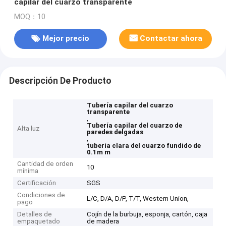
capilar del cuarzo transparente
MOQ：10
Mejor precio
Contactar ahora
Descripción De Producto
Tubería capilar del cuarzo
transparente
,
Tubería capilar del cuarzo de
Alta luz
paredes delgadas
,
tubería clara del cuarzo fundido de
0.1m m
Cantidad de orden
10
mínima
Certificación
SGS
Condiciones de
L/C, D/A, D/P, T/T, Western Union,
pago
Detalles de
Cojín de la burbuja, esponja, cartón, caja
empaquetado
de madera