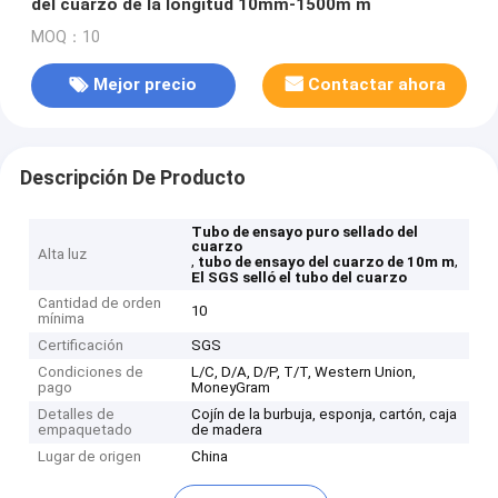
del cuarzo de la longitud 10mm-1500m m
MOQ：10
Mejor precio
Contactar ahora
Descripción De Producto
Tubo de ensayo puro sellado del
cuarzo
Alta luz
,
,
tubo de ensayo del cuarzo de 10m m
El SGS selló el tubo del cuarzo
Cantidad de orden
10
mínima
Certificación
SGS
Condiciones de
L/C, D/A, D/P, T/T, Western Union,
pago
MoneyGram
Detalles de
Cojín de la burbuja, esponja, cartón, caja
empaquetado
de madera
Lugar de origen
China