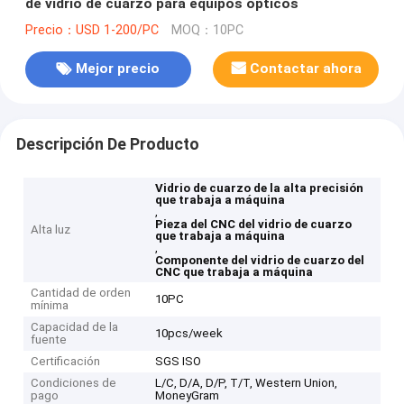
de vidrio de cuarzo para equipos ópticos
Precio：USD 1-200/PC
MOQ：10PC
Mejor precio
Contactar ahora
Descripción De Producto
Vidrio de cuarzo de la alta precisión
que trabaja a máquina
,
Pieza del CNC del vidrio de cuarzo
Alta luz
que trabaja a máquina
,
Componente del vidrio de cuarzo del
CNC que trabaja a máquina
Cantidad de orden
10PC
mínima
Capacidad de la
10pcs/week
fuente
Certificación
SGS ISO
Condiciones de
L/C, D/A, D/P, T/T, Western Union,
pago
MoneyGram