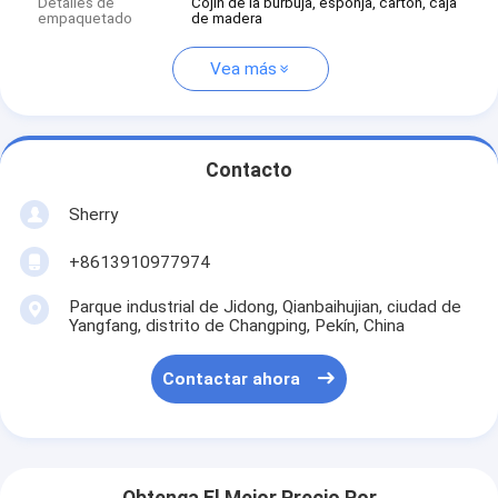
Detalles de
Cojín de la burbuja, esponja, cartón, caja
empaquetado
de madera
Vea más
Contacto
Sherry
+8613910977974
Parque industrial de Jidong, Qianbaihujian, ciudad de
Yangfang, distrito de Changping, Pekín, China
Contactar ahora