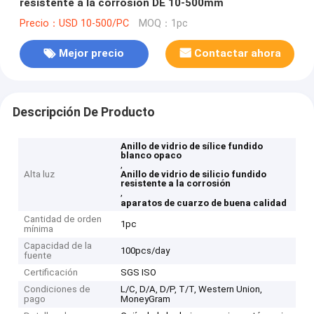
resistente a la corrosión DE 10-500mm
Precio：USD 10-500/PC
MOQ：1pc
Mejor precio
Contactar ahora
Descripción De Producto
Anillo de vidrio de sílice fundido
blanco opaco
,
Alta luz
Anillo de vidrio de silicio fundido
resistente a la corrosión
,
aparatos de cuarzo de buena calidad
Cantidad de orden
1pc
mínima
Capacidad de la
100pcs/day
fuente
Certificación
SGS ISO
Condiciones de
L/C, D/A, D/P, T/T, Western Union,
pago
MoneyGram