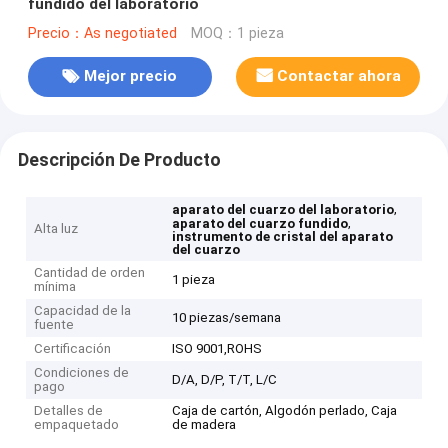
fundido del laboratorio
Precio：As negotiated
MOQ：1 pieza
Mejor precio
Contactar ahora
Descripción De Producto
,
aparato del cuarzo del laboratorio
,
aparato del cuarzo fundido
Alta luz
instrumento de cristal del aparato
del cuarzo
Cantidad de orden
1 pieza
mínima
Capacidad de la
10 piezas/semana
fuente
Certificación
ISO 9001,ROHS
Condiciones de
D/A, D/P, T/T, L/C
pago
Detalles de
Caja de cartón, Algodón perlado, Caja
empaquetado
de madera