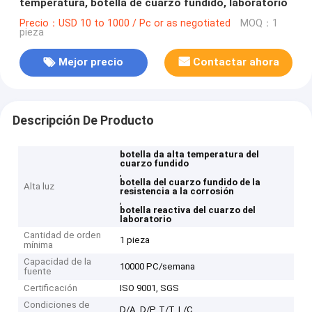
temperatura, botella de cuarzo fundido, laboratorio
Precio：USD 10 to 1000 / Pc or as negotiated
MOQ：1
pieza
Mejor precio
Contactar ahora
Descripción De Producto
botella da alta temperatura del
cuarzo fundido
,
botella del cuarzo fundido de la
Alta luz
resistencia a la corrosión
,
botella reactiva del cuarzo del
laboratorio
Cantidad de orden
1 pieza
mínima
Capacidad de la
10000 PC/semana
fuente
Certificación
ISO 9001, SGS
Condiciones de
D/A, D/P, T/T, L/C