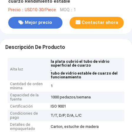
cuarzo Rendimiento estable
Precio：USD10-30/Piece
MOQ：1
Mejor precio
Contactar ahora
Descripción De Producto
la plata cubrió el tubo de vidrio
superficial de cuarzo
Alta luz
,
tubo de vidrio estable de cuarzo del
funcionamiento
Cantidad de orden
1
mínima
Capacidad de la
1000 pedazos/semana
fuente
Certificación
ISO 9001
Condiciones de
T/T, D/P, D/A, L/C
pago
Detalles de
Carton, estuche de madera
empaquetado