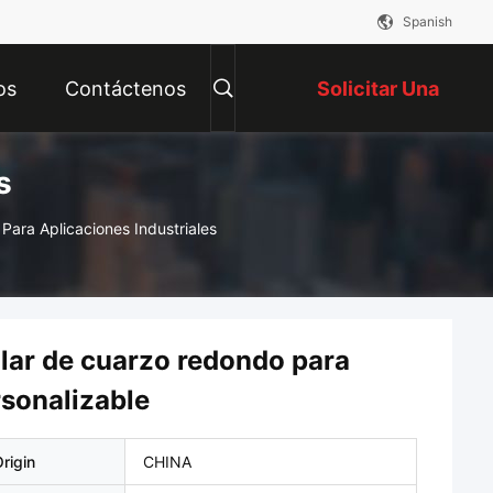
Spanish
os
Contáctenos
Solicitar Una
s
Cotización
ara Aplicaciones Industriales
ilar de cuarzo redondo para
rsonalizable
rigin
CHINA