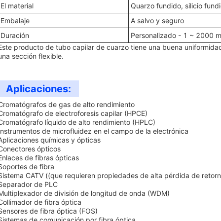
El material
Quarzo fundido, silicio fund
Embalaje
A salvo y seguro
Duración
Personalizado - 1 ~ 2000 
Este producto de tubo capilar de cuarzo tiene una buena uniformidad d
una sección flexible.
Aplicaciones:
Cromatógrafos de gas de alto rendimiento
Cromatógrafo de electroforesis capilar (HPCE)
Cromatógrafo líquido de alto rendimiento (HPLC)
Instrumentos de microfluidez en el campo de la electrónica
Aplicaciones químicas y ópticas
Conectores ópticos
Enlaces de fibras ópticas
Soportes de fibra
Sistema CATV ((que requieren propiedades de alta pérdida de retorn
Separador de PLC
Multiplexador de división de longitud de onda (WDM)
Collimador de fibra óptica
Sensores de fibra óptica (FOS)
Sistemas de comunicación por fibra óptica