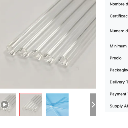
Nombre d
Certificac
Número d
Minimum 
Precio
Packaging
Delivery 
Payment 
Supply Ab