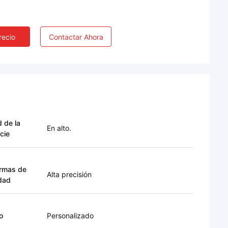
recio
Contactar Ahora
d de la
En alto.
cie
rmas de
Alta precisión
dad
o
Personalizado